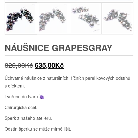
NÁUŠNICE GRAPESGRAY
Původní
Aktuální
820,00
Kč
635,00
Kč
cena
cena
Úchvatné náušnice z naturálních, říčních perel kovových odstínů
s efektem.
byla:
je:
Tvořeno do tvaru
.
820,00Kč.
635,00Kč.
Chirurgická ocel.
Šperk z našeho ateliéru.
Odstín šperku se může mírně lišit.