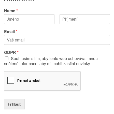
Name
*
K
P
ř
ř
Email
*
e
í
s
j
t
m
n
e
í
n
GDPR
*
j
í
Souhlasím s tím, aby tento web uchovával mnou
m
é
sdělené informace, aby mi mohli zasílat novinky.
n
o
Přihlásit