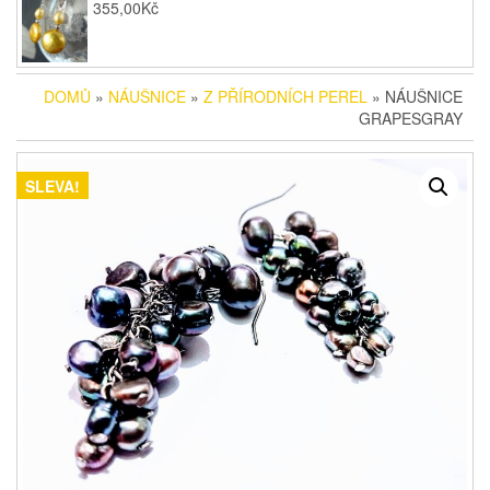
355,00
Kč
DOMŮ
»
NÁUŠNICE
»
Z PŘÍRODNÍCH PEREL
» NÁUŠNICE
GRAPESGRAY
SLEVA!