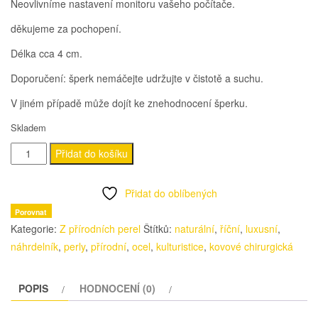
Neovlivníme nastavení monitoru vašeho počítače.
děkujeme za pochopení.
Délka cca 4 cm.
Doporučení: šperk nemáčejte udržujte v čistotě a suchu.
V jiném případě může dojít ke znehodnocení šperku.
Skladem
Náušnice
Přidat do košíku
GrapesGray
množství
Přidat do oblíbených
Porovnat
Kategorie:
Z přírodních perel
Štítků:
naturální
,
říční
,
luxusní
,
náhrdelník
,
perly
,
přírodní
,
ocel
,
kulturistice
,
kovové chirurgická
POPIS
HODNOCENÍ (0)