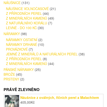
NÁUŠNICE
(131)
NÁUŠNICE VOLNOČASOVÉ
(21)
Z PŘÍRODNÍCH PEREL
(44)
Z MINERÁLNÍCH KAMENŮ
(49)
Z NATURÁLNÍHO KORÁLU
(7)
LEVNÉ - DO 100 KČ
(30)
NÁRAMKY
(98)
NÁRAMKY OSTATNÍ
(2)
NÁRAMKY DRHANÉ
(10)
PROVÁZKOVÉ
(7)
JEMNÉ Z MINERÁLŮ A NATURÁLNÍCH PEREL
(38)
Z PŘÍRODNÍCH PEREL
(8)
Z MINERÁLNÍCH KAMENŮ
(44)
PÁNSKÉ NÁRAMKY
(25)
BROŽE
(45)
PRSTENY
(2)
PRÁVĚ ZLEVNĚNO
Náušnice z oválných, říčních perel a Malachitem
405,00
Kč