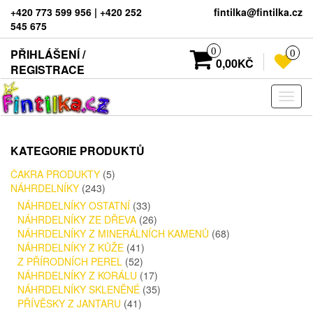
+420 773 599 956 | +420 252
fintilka@fintilka.cz
545 675
0
PŘIHLÁŠENÍ /
0
0,00KČ
REGISTRACE
Rozba
navig
KATEGORIE PRODUKTŮ
ČAKRA PRODUKTY
(5)
NÁHRDELNÍKY
(243)
NÁHRDELNÍKY OSTATNÍ
(33)
NÁHRDELNÍKY ZE DŘEVA
(26)
NÁHRDELNÍKY Z MINERÁLNÍCH KAMENŮ
(68)
NÁHRDELNÍKY Z KŮŽE
(41)
Z PŘÍRODNÍCH PEREL
(52)
NÁHRDELNÍKY Z KORÁLU
(17)
NÁHRDELNÍKY SKLENĚNÉ
(35)
PŘÍVĚSKY Z JANTARU
(41)