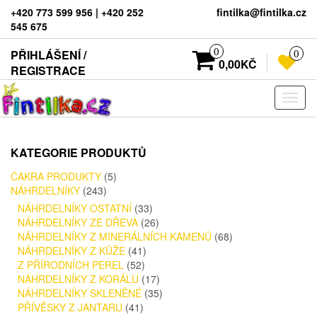
+420 773 599 956 | +420 252
fintilka@fintilka.cz
545 675
0
PŘIHLÁŠENÍ /
0
0,00KČ
REGISTRACE
Rozba
navig
KATEGORIE PRODUKTŮ
ČAKRA PRODUKTY
(5)
NÁHRDELNÍKY
(243)
NÁHRDELNÍKY OSTATNÍ
(33)
NÁHRDELNÍKY ZE DŘEVA
(26)
NÁHRDELNÍKY Z MINERÁLNÍCH KAMENŮ
(68)
NÁHRDELNÍKY Z KŮŽE
(41)
Z PŘÍRODNÍCH PEREL
(52)
NÁHRDELNÍKY Z KORÁLU
(17)
NÁHRDELNÍKY SKLENĚNÉ
(35)
PŘÍVĚSKY Z JANTARU
(41)