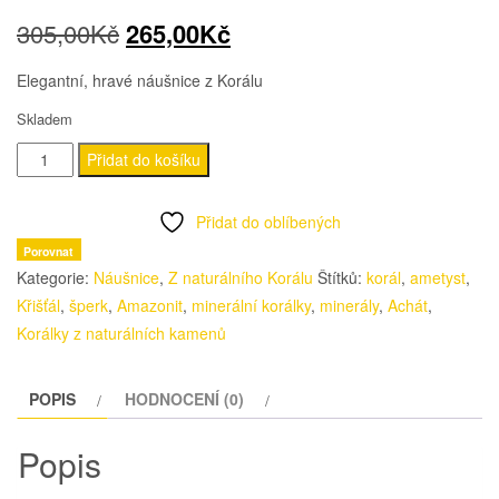
Původní
Aktuální
305,00
Kč
265,00
Kč
cena
cena
Elegantní, hravé náušnice z Korálu
byla:
je:
Skladem
Náušnice
305,00Kč.
265,00Kč.
Přidat do košíku
Cherry
z
Přidat do oblíbených
naturálního
Porovnat
Korálu
Kategorie:
Náušnice
,
Z naturálního Korálu
Štítků:
korál
,
ametyst
,
množství
Křišťál
,
šperk
,
Amazonit
,
minerální korálky
,
minerály
,
Achát
,
Korálky z naturálních kamenů
POPIS
HODNOCENÍ (0)
Popis