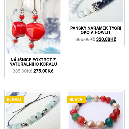
PÁNSKÝ NÁRAMEK TYGŘÍ
OKO A HOWLIT
Původní
Aktuál
385,00
Kč
320,00
Kč
cena
cena
byla:
je:
385,00Kč.
320,0
NÁUŠNICE FOXTROT Z
NATURÁLNÍHO KORÁLU
Původní
Aktuální
335,00
Kč
275,00
Kč
cena
cena
byla:
je:
335,00Kč.
275,00Kč.
SLEVA!
SLEVA!