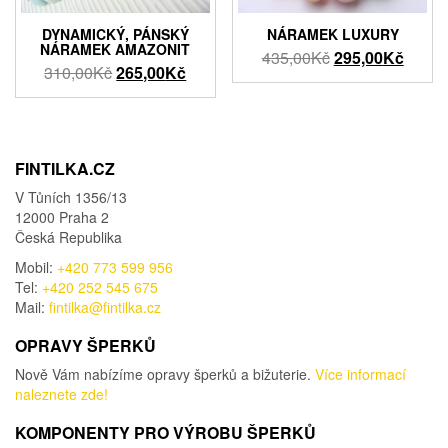
DYNAMICKÝ, PÁNSKÝ
NÁRAMEK LUXURY
NÁRAMEK AMAZONIT
Původní
Aktuál
435,00
Kč
295,00
Kč
Původní
Aktuální
310,00
Kč
265,00
Kč
cena
cena
cena
cena
byla:
je:
byla:
je:
435,00Kč.
295,0
310,00Kč.
265,00Kč.
FINTILKA.CZ
V Tůních 1356/13
12000 Praha 2
Česká Republika
Mobil:
+420 773 599 956
Tel:
+420 252 545 675
Mail:
fintilka@fintilka.cz
OPRAVY ŠPERKŮ
Nově Vám nabízíme opravy šperků a bižuterie.
Více informací
naleznete zde!
KOMPONENTY PRO VÝROBU ŠPERKŮ