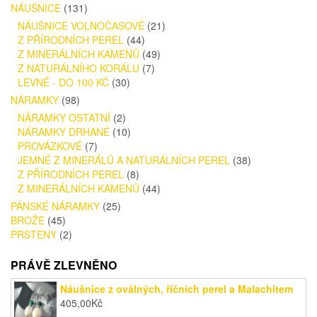
NÁUŠNICE
(131)
NÁUŠNICE VOLNOČASOVÉ
(21)
Z PŘÍRODNÍCH PEREL
(44)
Z MINERÁLNÍCH KAMENŮ
(49)
Z NATURÁLNÍHO KORÁLU
(7)
LEVNÉ - DO 100 KČ
(30)
NÁRAMKY
(98)
NÁRAMKY OSTATNÍ
(2)
NÁRAMKY DRHANÉ
(10)
PROVÁZKOVÉ
(7)
JEMNÉ Z MINERÁLŮ A NATURÁLNÍCH PEREL
(38)
Z PŘÍRODNÍCH PEREL
(8)
Z MINERÁLNÍCH KAMENŮ
(44)
PÁNSKÉ NÁRAMKY
(25)
BROŽE
(45)
PRSTENY
(2)
PRÁVĚ ZLEVNĚNO
Náušnice z oválných, říčních perel a Malachitem
405,00
Kč