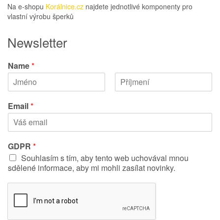
Na e-shopu
Korálnice.cz
najdete jednotlivé komponenty pro
vlastní výrobu šperků
Newsletter
Name
*
K
P
ř
ř
Email
*
e
í
s
j
t
m
n
e
í
n
GDPR
*
j
í
Souhlasím s tím, aby tento web uchovával mnou
m
é
sdělené informace, aby mi mohli zasílat novinky.
n
o