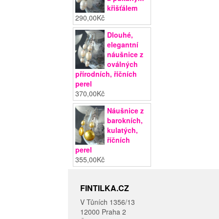
křišťálem
290,00
Kč
Dlouhé,
elegantní
náušnice z
oválných
přírodních, říčních
perel
370,00
Kč
Náušnice z
barokních,
kulatých,
říčních
perel
355,00
Kč
FINTILKA.CZ
V Tůních 1356/13
12000 Praha 2