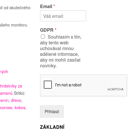
ř
ř
Email
*
šit od skutečného
e
í
s
j
t
m
n
e
ašeho monitoru.
í
n
GDPR
*
j
í
Souhlasím s tím,
m
é
aby tento web
n
uchovával mnou
o
sdělené informace,
aby mi mohli zasílat
novinky.
ených
hrdelníky ze
 kamenů
Štítků:
ženín
,
dřevo
,
ocorose
,
kokos
,
Přihlásit
ZÁKLADNÍ