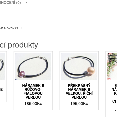
NOCENÍ (0)
se s kokosem
cí produkty
NÁRAMEK S
PŘEKRÁSNÝ
E
CE
RŮŽOVO-
NÁRAMEK S
NÁ
FIALOVOU
VELKOU, ŘÍČNÍ
K
PERLOU
PERLOU
CH
185,00
Kč
195,00
Kč
1