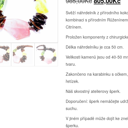
Původní
Ak
985,00
Kč
805,00
Kč
cena
ce
Svěží náhrdelník z přírodního ko
kombinaci s přírodním Růženínem
byla:
je:
Citrínem.
985,00Kč.
80
Proložen komponenty z chirurgické
Délka náhrdelníku je cca 50 cm.
Velikosti kamenů jsou od 40-50 
tvaru.
Zakončeno na karabinku s očkem,
řetízek.
Náš skvostný atelierovy šperk.
Doporučení: šperk nemáčejte udržu
suchu.
V jiném případě může dojít ke zn
šperku.