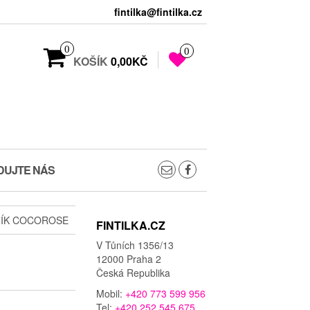
fintilka@fintilka.cz
0
0
KOŠÍK
0,00KČ
DUJTE NÁS
ÍK COCOROSE
FINTILKA.CZ
V Tůních 1356/13
12000 Praha 2
Česká Republika
Mobil:
+420 773 599 956
Tel:
+420 252 545 675