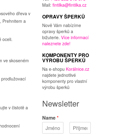
tuální
Mail:
fintilka@fintilka.cz
na
kosového dřeva v
OPRAVY ŠPERKŮ
, Prehnitem a
Nově Vám nabízíme
opravy šperků a
5,00Kč.
bižuterie.
Více informací
 oceli.
naleznete zde!
KOMPONENTY PRO
VÝROBU ŠPERKŮ
mm ve skoseném
Na e-shopu
Korálnice.cz
najdete jednotlivé
 prodlužovací
komponenty pro vlastní
výrobu šperků
Newsletter
jte v čistotě a
Name
*
ehodnocení
K
P