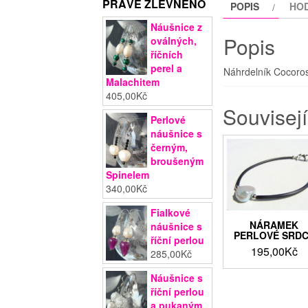
PRÁVĚ ZLEVNĚNO
POPIS
HOD
Náušnice z
Popis
oválných,
říčních
perel a
Náhrdelník Cocoro
Malachitem
405,00
Kč
Souvisejí
Perlové
náušnice s
černým,
broušeným
Spinelem
340,00
Kč
Fialkové
NÁRAMEK
náušnice s
PERLOVÉ SRD
říční perlou
195,00
Kč
285,00
Kč
Náušnice s
říční perlou
a pukaným