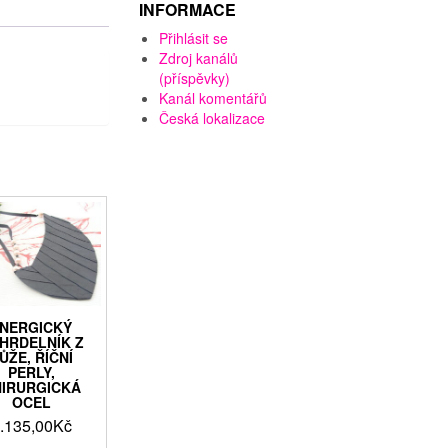
INFORMACE
Přihlásit se
Zdroj kanálů
(příspěvky)
Kanál komentářů
Česká lokalizace
NERGICKÝ
HRDELNÍK Z
ŮŽE, ŘÍČNÍ
PERLY,
IRURGICKÁ
OCEL
.135,00
Kč