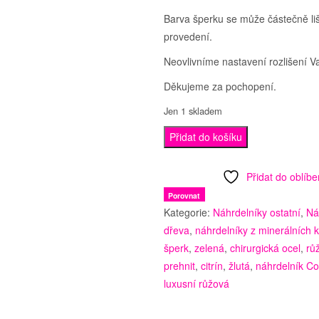
Barva šperku se může částečně li
provedení.
Neovlivníme nastavení rozlišení V
Děkujeme za pochopení.
Jen 1 skladem
Náhrdelník
Přidat do košíku
Cocorose
množství
Přidat do oblíb
Porovnat
Kategorie:
Náhrdelníky ostatní
,
Ná
dřeva
,
náhrdelníky z minerálních
šperk
,
zelená
,
chirurgická ocel
,
rů
prehnit
,
citrín
,
žlutá
,
náhrdelník C
luxusní růžová