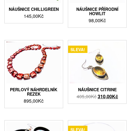
NÁUŠNICE CHILLIGREEN
NÁUŠNICE PŘÍRODNÍ
HOWLIT
145,00
Kč
98,00
Kč
SLEVA!
PERLOVÝ NÁHRDELNÍK
NÁUŠNICE CITRINE
REZEK
Původní
Aktuál
405,00
Kč
310,00
Kč
895,00
Kč
cena
cena
byla:
je:
405,00Kč.
310,0
SLEVA!