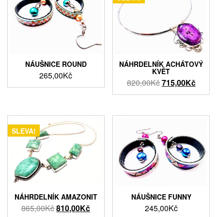
NÁUŠNICE ROUND
NÁHRDELNÍK ACHÁTOVÝ
KVĚT
265,00
Kč
Původní
Aktuál
820,00
Kč
715,00
Kč
cena
cena
byla:
je:
820,00Kč.
715,0
SLEVA!
NÁHRDELNÍK AMAZONIT
NÁUŠNICE FUNNY
Původní
Aktuální
865,00
Kč
810,00
Kč
245,00
Kč