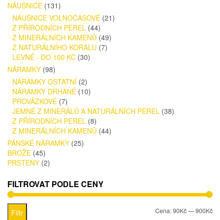
NÁUŠNICE
(131)
NÁUŠNICE VOLNOČASOVÉ
(21)
Z PŘÍRODNÍCH PEREL
(44)
Z MINERÁLNÍCH KAMENŮ
(49)
Z NATURÁLNÍHO KORÁLU
(7)
LEVNÉ - DO 100 KČ
(30)
NÁRAMKY
(98)
NÁRAMKY OSTATNÍ
(2)
NÁRAMKY DRHANÉ
(10)
PROVÁZKOVÉ
(7)
JEMNÉ Z MINERÁLŮ A NATURÁLNÍCH PEREL
(38)
Z PŘÍRODNÍCH PEREL
(8)
Z MINERÁLNÍCH KAMENŮ
(44)
PÁNSKÉ NÁRAMKY
(25)
BROŽE
(45)
PRSTENY
(2)
FILTROVAT PODLE CENY
Mi
Ma
Cena:
90Kč
—
900Kč
Filtr