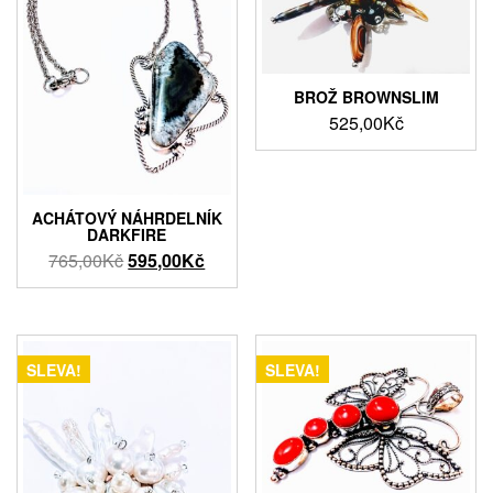
BROŽ BROWNSLIM
525,00
Kč
ACHÁTOVÝ NÁHRDELNÍK
DARKFIRE
Původní
Aktuální
765,00
Kč
595,00
Kč
cena
cena
byla:
je:
765,00Kč.
595,00Kč.
SLEVA!
SLEVA!