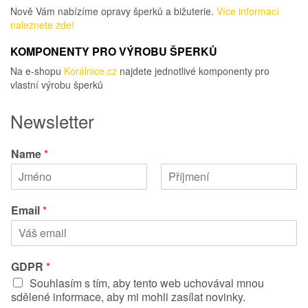
Nově Vám nabízíme opravy šperků a bižuterie.
Více informací
naleznete zde!
KOMPONENTY PRO VÝROBU ŠPERKŮ
Na e-shopu
Korálnice.cz
najdete jednotlivé komponenty pro
vlastní výrobu šperků
Newsletter
Name
*
K
P
ř
ř
Email
*
e
í
s
j
t
m
n
e
í
n
GDPR
*
j
í
Souhlasím s tím, aby tento web uchovával mnou
m
é
sdělené informace, aby mi mohli zasílat novinky.
n