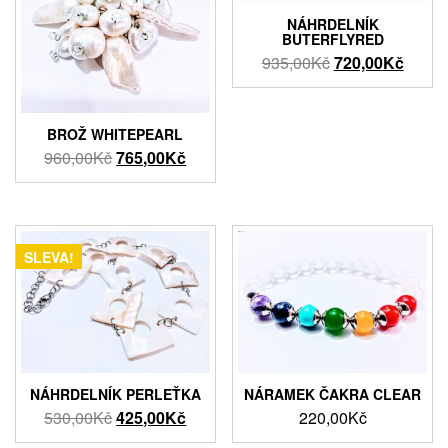
NÁHRDELNÍK
BUTERFLYRED
Původní
Aktuál
935,00
Kč
720,00
Kč
cena
cena
byla:
je:
935,00Kč.
720,0
BROŽ WHITEPEARL
Původní
Aktuální
960,00
Kč
765,00
Kč
cena
cena
byla:
je:
960,00Kč.
765,00Kč.
SLEVA!
NÁHRDELNÍK PERLEŤKA
NÁRAMEK ČAKRA CLEAR
Původní
Aktuální
530,00
Kč
425,00
Kč
220,00
Kč
cena
cena