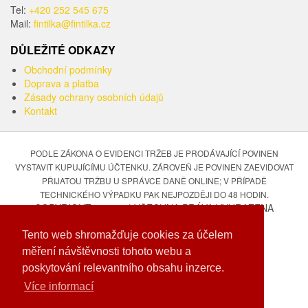
Tel:
+420 252 545 675
Mail:
fintilka@fintilka.cz
DŮLEŽITÉ ODKAZY
Obchodní podmínky
Doprava a platba
Zásady ochrany osobních údajů
Kontakt
PODLE ZÁKONA O EVIDENCI TRŽEB JE PRODÁVAJÍCÍ POVINEN
VYSTAVIT KUPUJÍCÍMU ÚČTENKU. ZÁROVEŇ JE POVINEN ZAEVIDOVAT
PŘIJATOU TRŽBU U SPRÁVCE DANĚ ONLINE; V PŘÍPADĚ
TECHNICKÉHO VÝPADKU PAK NEJPOZDĚJI DO 48 HODIN.
COPYRIGHT © 2026 | VŠECHNA PRÁVA VYHRAZENA
FINTILKA.CZ
Tento web shromažďuje cookies za účelem
DEVELOPED BY
měření návštěvnosti tohoto webu a
poskytování relevantního obsahu inzerce.
Více informací