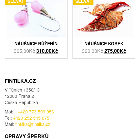
SLEVA!
SLEVA!
NÁUŠNICE RŮŽENÍN
NÁUŠNICE KOREK
Původní
Aktuální
Původní
Aktuál
365,00
Kč
310,00
Kč
360,00
Kč
275,00
Kč
cena
cena
cena
cena
byla:
je:
byla:
je:
365,00Kč.
310,00Kč.
360,00Kč.
275,0
FINTILKA.CZ
V Tůních 1356/13
12000 Praha 2
Česká Republika
Mobil:
+420 773 599 956
Tel:
+420 252 545 675
Mail:
fintilka@fintilka.cz
OPRAVY ŠPERKŮ