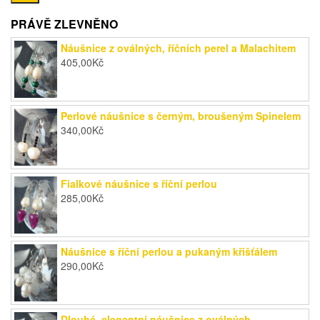
ce
ce
PRÁVĚ ZLEVNĚNO
Náušnice z oválných, říčních perel a Malachitem
405,00
Kč
Perlové náušnice s černým, broušeným Spinelem
340,00
Kč
Fialkové náušnice s říční perlou
285,00
Kč
Náušnice s říční perlou a pukaným křišťálem
290,00
Kč
Dlouhé, elegantní náušnice z oválných