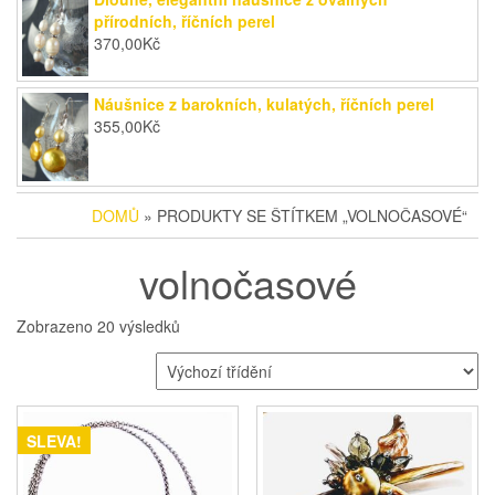
přírodních, říčních perel
370,00
Kč
Náušnice z barokních, kulatých, říčních perel
355,00
Kč
DOMŮ
» PRODUKTY SE ŠTÍTKEM „VOLNOČASOVÉ“
volnočasové
Zobrazeno 20 výsledků
SLEVA!