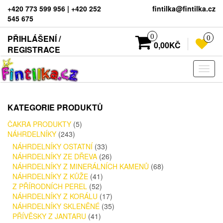
+420 773 599 956 | +420 252
fintilka@fintilka.cz
545 675
0
PŘIHLÁŠENÍ /
0
0,00KČ
REGISTRACE
Rozba
navig
KATEGORIE PRODUKTŮ
ČAKRA PRODUKTY
(5)
NÁHRDELNÍKY
(243)
NÁHRDELNÍKY OSTATNÍ
(33)
NÁHRDELNÍKY ZE DŘEVA
(26)
NÁHRDELNÍKY Z MINERÁLNÍCH KAMENŮ
(68)
NÁHRDELNÍKY Z KŮŽE
(41)
Z PŘÍRODNÍCH PEREL
(52)
NÁHRDELNÍKY Z KORÁLU
(17)
NÁHRDELNÍKY SKLENĚNÉ
(35)
PŘÍVĚSKY Z JANTARU
(41)