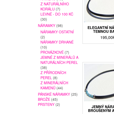
Z NATURÁLNÍHO
KORÁLU
(7)
LEVNÉ - DO 100 KČ
(30)
NÁRAMKY
(98)
ELEGANTNÍ N
TEMNOU B
NÁRAMKY OSTATNÍ
195,00
(2)
NÁRAMKY DRHANÉ
(10)
PROVÁZKOVÉ
(7)
JEMNÉ Z MINERÁLŮ A
NATURÁLNÍCH PEREL
(38)
Z PŘÍRODNÍCH
PEREL
(8)
Z MINERÁLNÍCH
KAMENŮ
(44)
PÁNSKÉ NÁRAMKY
(25)
BROŽE
(45)
PRSTENY
(2)
JEMNÝ NÁR
BROUŠENÝM A