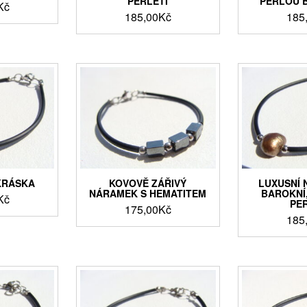
PERLETÍ
PERLOU B
Kč
185,00
Kč
185
KRÁSKA
KOVOVĚ ZÁŘIVÝ
LUXUSNÍ 
NÁRAMEK S HEMATITEM
BAROKNÍ,
Kč
PE
175,00
Kč
185