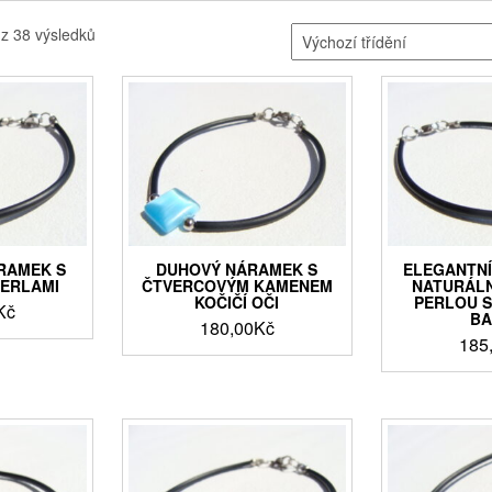
 z 38 výsledků
RAMEK S
DUHOVÝ NÁRAMEK S
ELEGANTNÍ
PERLAMI
ČTVERCOVÝM KAMENEM
NATURÁLN
KOČIČÍ OČI
PERLOU 
Kč
BA
180,00
Kč
185