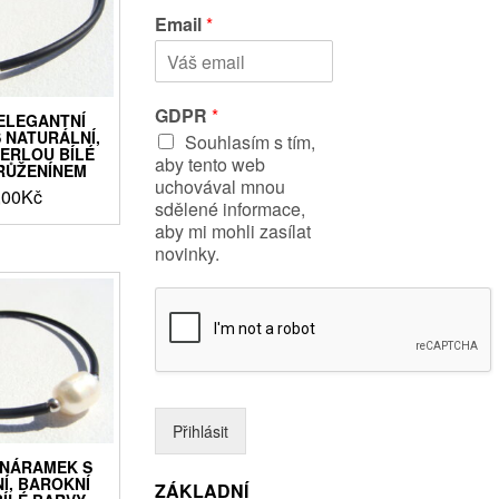
ř
ř
Email
*
e
í
s
j
t
m
n
e
í
n
GDPR
*
ELEGANTNÍ
j
í
 NATURÁLNÍ,
Souhlasím s tím,
m
ERLOU BÍLÉ
é
aby tento web
RŮŽENÍNEM
n
uchovával mnou
,00
Kč
o
sdělené informace,
aby mi mohli zasílat
novinky.
Přihlásit
 NÁRAMEK S
Í, BAROKNÍ
ZÁKLADNÍ