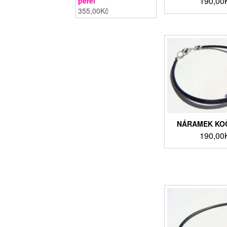
190,00
perel
355,00
Kč
NÁRAMEK KOČ
190,00