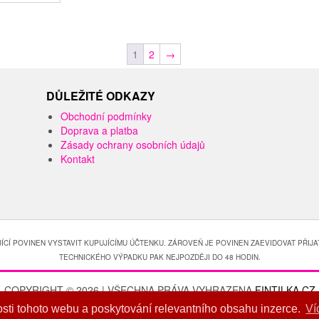
1
2
→
DŮLEŽITÉ ODKAZY
Obchodní podmínky
Doprava a platba
Zásady ochrany osobních údajů
Kontakt
ÍCÍ POVINEN VYSTAVIT KUPUJÍCÍMU ÚČTENKU. ZÁROVEŇ JE POVINEN ZAEVIDOVAT PŘIJA
TECHNICKÉHO VÝPADKU PAK NEJPOZDĚJI DO 48 HODIN.
COPYRIGHT © 2026 | VŠECHNA PRÁVA VYHRAZENA
FINTILKA.CZ
DEVELOPED BY
ti tohoto webu a poskytování relevantního obsahu inzerce.
Ví