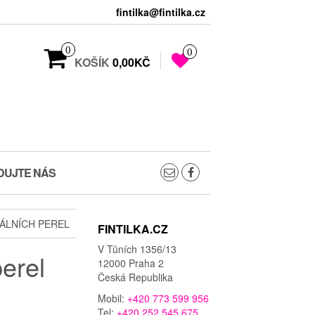
fintilka@fintilka.cz
0
0
KOŠÍK
0,00KČ
DUJTE NÁS
ÁLNÍCH PEREL
FINTILKA.CZ
V Tůních 1356/13
erel
12000 Praha 2
Česká Republika
Mobil:
+420 773 599 956
Tel:
+420 252 545 675