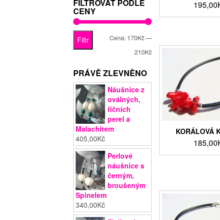
FILTROVAT PODLE
195,00
CENY
Minimální
Maximální
Cena:
170Kč
—
Filtr
cena
cena
210Kč
PRÁVĚ ZLEVNĚNO
Náušnice z
oválných,
říčních
perel a
Malachitem
KORÁLOVÁ 
405,00
Kč
185,00
Perlové
náušnice s
černým,
broušeným
Spinelem
340,00
Kč