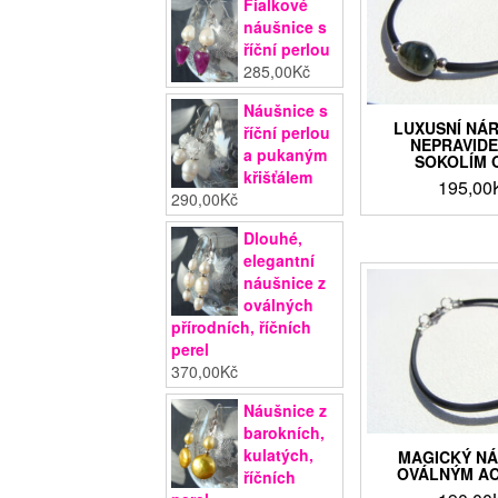
Fialkové
náušnice s
říční perlou
285,00
Kč
Náušnice s
LUXUSNÍ NÁ
říční perlou
NEPRAVID
a pukaným
SOKOLÍM 
křišťálem
195,00
290,00
Kč
Dlouhé,
elegantní
náušnice z
oválných
přírodních, říčních
perel
370,00
Kč
Náušnice z
barokních,
kulatých,
MAGICKÝ N
OVÁLNÝM A
říčních