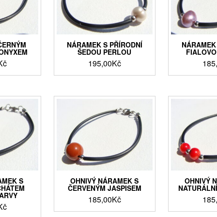
ČERNÝM
NÁRAMEK S PŘÍRODNÍ
NÁRAMEK 
ONYXEM
ŠEDOU PERLOU
FIALOVO
Kč
195,00
Kč
185
AMEK S
OHNIVÝ NÁRAMEK S
OHNIVÝ 
CHÁTEM
ČERVENÝM JASPISEM
NATURÁLN
ARVY
185,00
Kč
185
Kč