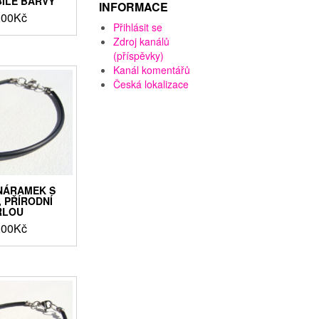
ÍLÉ BARVY
INFORMACE
,00
Kč
Přihlásit se
Zdroj kanálů
(příspěvky)
Kanál komentářů
Česká lokalizace
NÁRAMEK S
 PŘÍRODNÍ
RLOU
,00
Kč