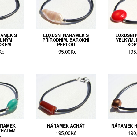
RAMEK S
LUXUSNÍ NÁRAMEK S
LUXUSNÍ 
ELNÝM
PŘÍRODNÍM, BAROKNÍ
VELKÝM, 
OKEM
PERLOU
KOR
Kč
195,00
Kč
195
ÁRAMEK
NÁRAMEK ACHÁT
NÁRAMEK H
CHÁTEM
195,00
Kč
190