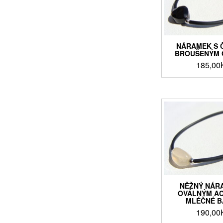
NÁRAMEK S 
BROUŠENÝM 
185,00
NĚŽNÝ NÁR
OVÁLNÝM A
MLÉČNÉ B
190,00