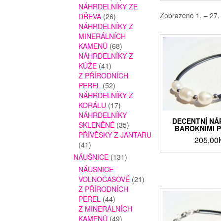
NÁHRDELNÍKY ZE
Zobrazeno 1. – 27.
DŘEVA
(26)
NÁHRDELNÍKY Z
MINERÁLNÍCH
KAMENŮ
(68)
NÁHRDELNÍKY Z
KŮŽE
(41)
Z PŘÍRODNÍCH
PEREL
(52)
NÁHRDELNÍKY Z
KORÁLU
(17)
NÁHRDELNÍKY
DECENTNÍ NÁ
SKLENĚNÉ
(35)
BAROKNÍMI 
PŘÍVĚSKY Z JANTARU
205,00
(41)
NÁUŠNICE
(131)
NÁUŠNICE
VOLNOČASOVÉ
(21)
Z PŘÍRODNÍCH
PEREL
(44)
Z MINERÁLNÍCH
KAMENŮ
(49)