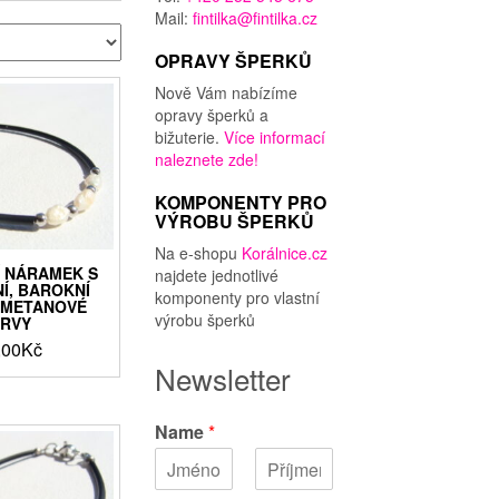
Mail:
fintilka@fintilka.cz
OPRAVY ŠPERKŮ
Nově Vám nabízíme
opravy šperků a
bižuterie.
Více informací
naleznete zde!
KOMPONENTY PRO
VÝROBU ŠPERKŮ
Na e-shopu
Korálnice.cz
 NÁRAMEK S
najdete jednotlivé
Í, BAROKNÍ
komponenty pro vlastní
SMETANOVÉ
výrobu šperků
RVY
,00
Kč
Newsletter
Name
*
K
P