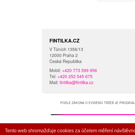
FINTILKA.CZ
V Tůních 1356/13
12000 Praha 2
Česká Republika
Mobil:
+420 773 599 956
Tel:
+420 252 545 675
Mail:
fintilka@fintilka.cz
PODLE ZÁKONA O EVIDENCI TRŽEB JE PRODÁVAJ
Tento web shromažďuje cookies za účelem měření návštěvnos