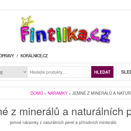
OPRAVY
KORÁLNICE.CZ
SLE
HLEDAT
DOMŮ
»
NÁRAMKY
» JEMNÉ Z MINERÁLŮ A NATUR
é z minerálů a naturálních p
jemné náramky z naturálních perel a přírodních minterálů