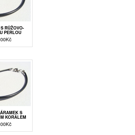
S RŮŽOVO-
U PERLOU
,00
Kč
NÁRAMEK S
ÍM KORÁLEM
,00
Kč